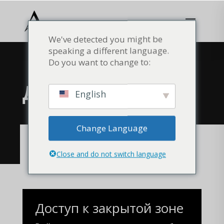
We've detected you might be
speaking a different language.
Do you want to change to:
ДОСТУП
English
Change Language
ВОЙТИ В ЛИЧНЫЙ КАБИНЕТ
Close and do not switch language
Доступ к закрытой зоне