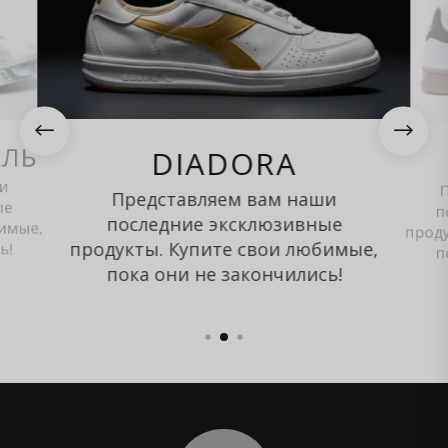
#
$
ЕЛЬ
DIADORA
и
Представляем вам наши
ые
п
последние эксклюзивные
бимые,
проду
продукты. Купите свои любимые,
ь!
п
пока они не закончились!