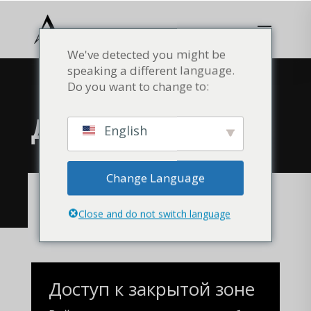
We've detected you might be
speaking a different language.
Do you want to change to:
ДОСТУП
English
Change Language
ВОЙТИ В ЛИЧНЫЙ КАБИНЕТ
Close and do not switch language
Доступ к закрытой зоне