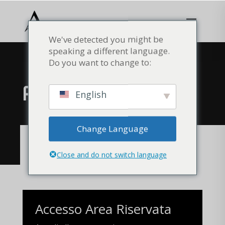
We've detected you might be
speaking a different language.
Do you want to change to:
ACCESSO
English
Change Language
ACCEDI ALL’AREA RISERVATA
Close and do not switch language
Accesso Area Riservata